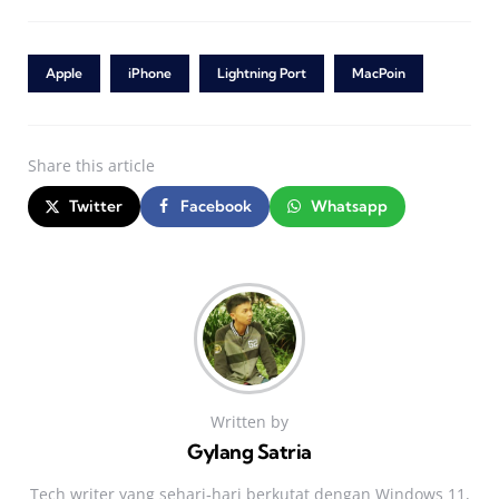
Apple
iPhone
Lightning Port
MacPoin
Share
this article
Twitter
Facebook
Whatsapp
Written by
Gylang Satria
Tech writer yang sehari‑hari berkutat dengan Windows 11,