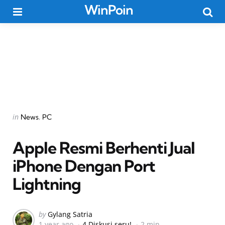
WinPoin
Menu
Searc
Categories
Posted
in
News
PC
in
Apple Resmi Berhenti Jual
iPhone Dengan Port
Lightning
Posted
by
Gylang Satria
1 year ago
4 Diskusi seru!
2 min
by