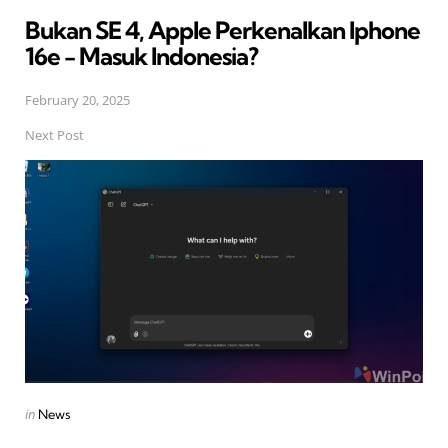
in
Bukan SE 4, Apple Perkenalkan Iphone
16e - Masuk Indonesia?
February 20, 2025
Next Post
Posted
in
News
in