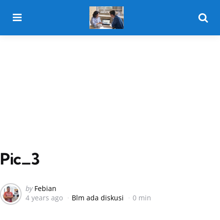
Menu
Searc
Pic_3
Posted
by
Febian
4 years ago
Blm ada diskusi
0 min
by