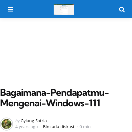
Menu
Searc
Bagaimana-Pendapatmu-
Mengenai-Windows-111
Posted
by
Gylang Satria
4 years ago
Blm ada diskusi
0 min
by