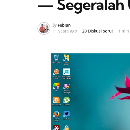
— Segeralah 
Posted
by
Febian
11 years ago
20 Diskusi seru!
1 min
by