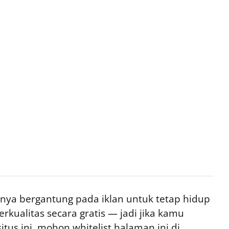
ya bergantung pada iklan untuk tetap hidup
rkualitas secara gratis — jadi jika kamu
tus ini, mohon whitelist halaman ini di