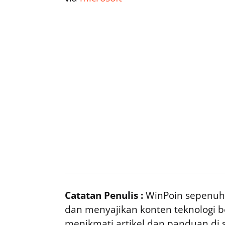
Catatan Penulis :
WinPoin sepenuhn
dan menyajikan konten teknologi be
menikmati artikel dan panduan di si