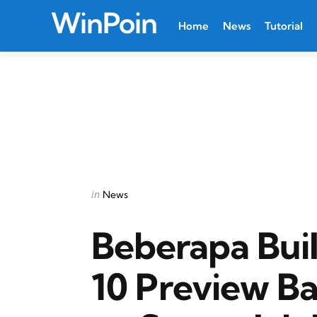
WinPoin
Home
News
Tutorial
Categories
Posted
in
News
in
Beberapa Bui
10 Preview Ba