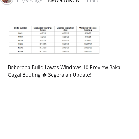
11 years ago
Blm ada diskusi
1 min
by
Beberapa Build Lawas Windows 10 Preview Bakal
Gagal Booting � Segeralah Update!