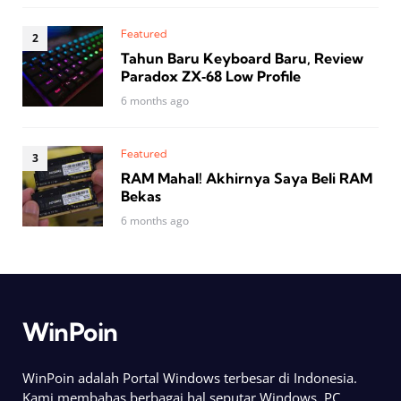
Featured
Tahun Baru Keyboard Baru, Review
Paradox ZX‑68 Low Profile
6 months ago
Featured
RAM Mahal! Akhirnya Saya Beli RAM
Bekas
6 months ago
WinPoin
WinPoin adalah Portal Windows terbesar di Indonesia.
Kami membahas berbagai hal seputar Windows, PC,