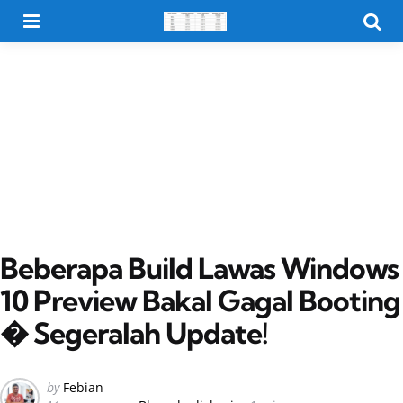
Menu
Searc
Beberapa Build Lawas Windows
10 Preview Bakal Gagal Booting
� Segeralah Update!
Posted
by
Febian