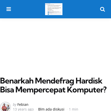
Menu
Searc
Benarkah Mendefrag Hardisk
Bisa Mempercepat Komputer?
Posted
by
Febian
13 years ago
Blm ada diskusi
1 min
by