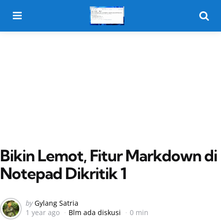
Menu
Searc
Bikin Lemot, Fitur Markdown di
Notepad Dikritik 1
Posted
by
Gylang Satria
1 year ago
Blm ada diskusi
0 min
by