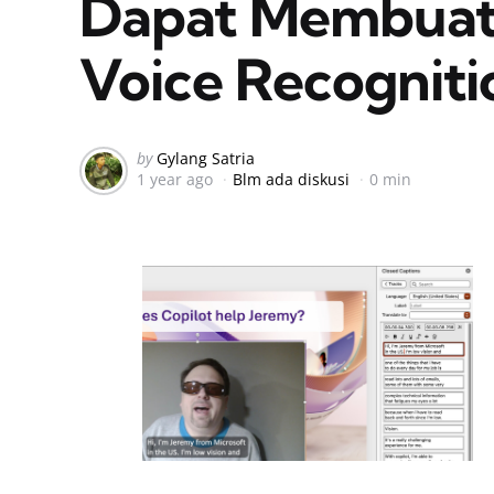
Dapat Membuat
Voice Recogniti
Posted
by
Gylang Satria
1 year ago
Blm ada diskusi
0 min
by