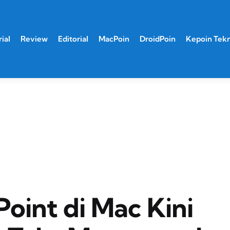
ial
Review
Editorial
MacPoin
DroidPoin
Kepoin Tek
oint di Mac Kini