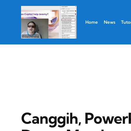
Home
News
Tutor
Canggih, PowerP