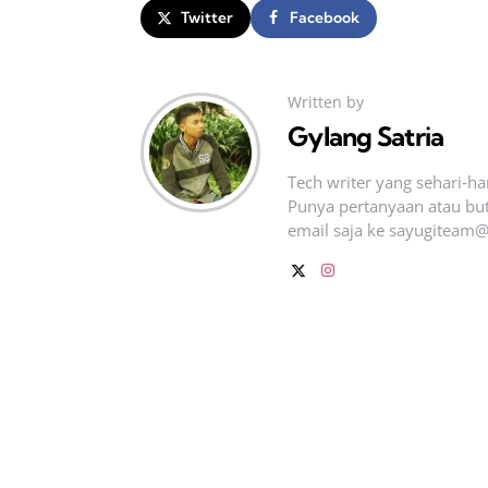
Twitter
Facebook
Written by
Gylang Satria
Tech writer yang sehari‑h
Punya pertanyaan atau but
email saja ke
sayugiteam@