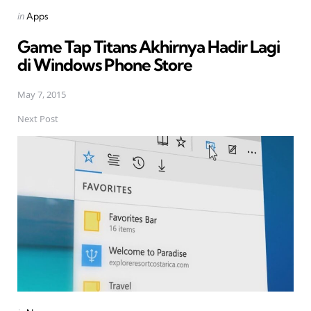
Posted
in
Apps
in
Game Tap Titans Akhirnya Hadir Lagi
di Windows Phone Store
May 7, 2015
Next Post