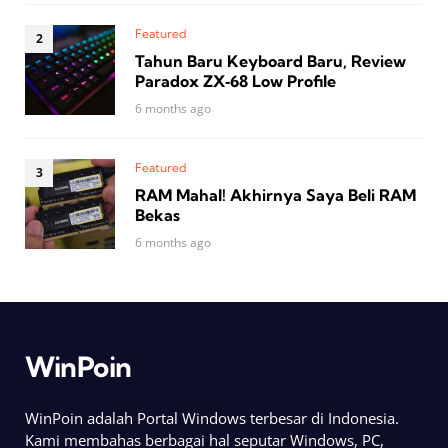
Featured
Tahun Baru Keyboard Baru, Review
Paradox ZX‑68 Low Profile
6 months ago
Featured
RAM Mahal! Akhirnya Saya Beli RAM
Bekas
6 months ago
WinPoin
WinPoin adalah Portal Windows terbesar di Indonesia.
Kami membahas berbagai hal seputar Windows, PC,