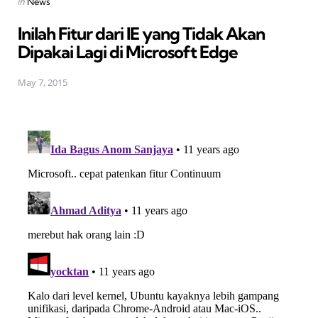
Posted
in
News
in
Inilah Fitur dari IE yang Tidak Akan
Dipakai Lagi di Microsoft Edge
May 7, 2015