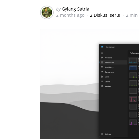
Posted
by
Gylang Satria
2 months ago
2 Diskusi seru!
2 min
by