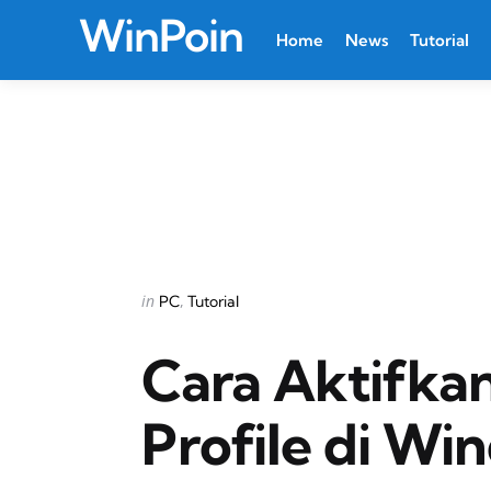
WinPoin
Home
News
Tutorial
Categories
Posted
in
PC
Tutorial
in
Cara Aktifka
Profile di Wi