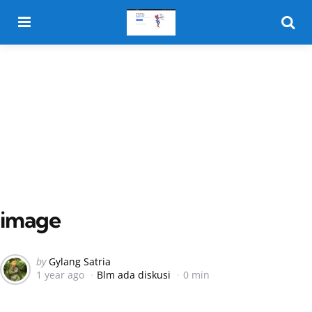
Menu
Searc
image
Posted
by
Gylang Satria
1 year ago
Blm ada diskusi
0 min
by