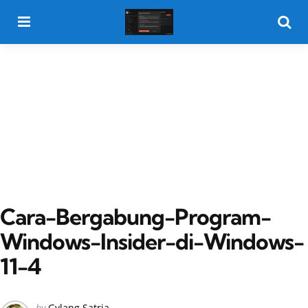
Menu
Searc
Cara-Bergabung-Program-
Windows-Insider-di-Windows-
11-4
Posted
by
Gylang Satria