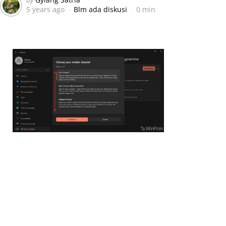
5 years ago
Blm ada diskusi
0 min
by