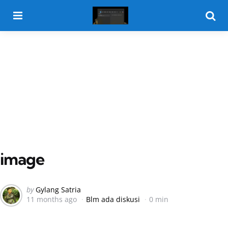
Menu
Searc
image
Posted
by
Gylang Satria
11 months ago
Blm ada diskusi
0 min
by