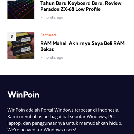
Tahun Baru Keyboard Baru, Review
Paradox ZX‑68 Low Profile
7 months ago
Featured
RAM Mahal! Akhirnya Saya Beli RAM
Bekas
7 months ago
WinPoin
WinPoin adalah Portal Windows terbesar di Indonesia.
Kami membahas berbagai hal seputar Windows, PC,
laptop, dan penggunaannya untuk memudahkan hidup.
We’re heaven for Windows users!