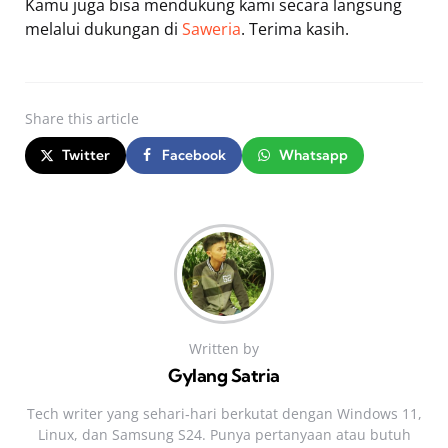
Kamu juga bisa mendukung kami secara langsung
melalui dukungan di
Saweria
. Terima kasih.
Share
this article
Twitter
Facebook
Whatsapp
Written by
Gylang Satria
Tech writer yang sehari‑hari berkutat dengan Windows 11,
Linux, dan Samsung S24. Punya pertanyaan atau butuh