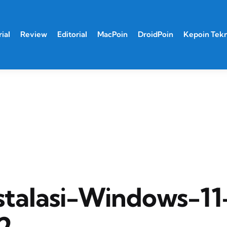
ial
Review
Editorial
MacPoin
DroidPoin
Kepoin Tek
stalasi-Windows-11
2