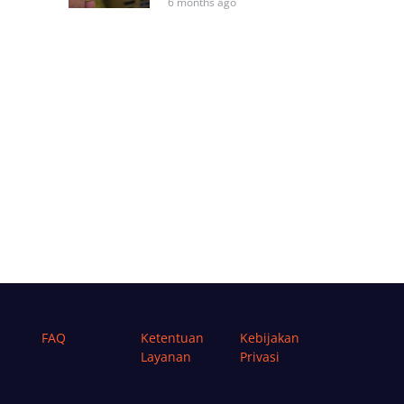
6 months ago
FAQ
Ketentuan
Kebijakan
Layanan
Privasi