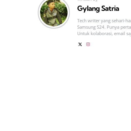
Gylang Satria
Tech writer yang sehari‑h
Samsung S24. Punya pertan
Untuk kolaborasi, email sa