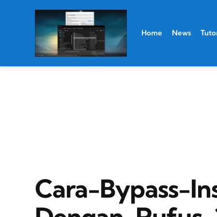
Home
News
Tutor
Cara-Bypass-In
Dengan-Rufus-