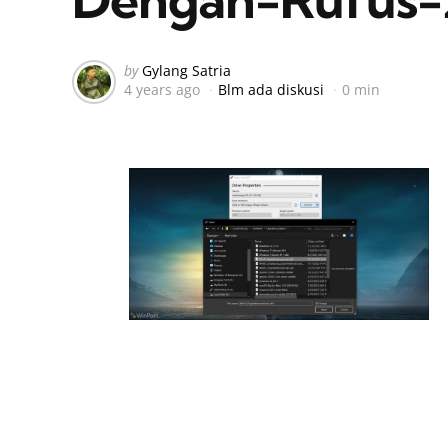
Posted
by
Gylang Satria
4 years ago
Blm ada diskusi
0 min
by