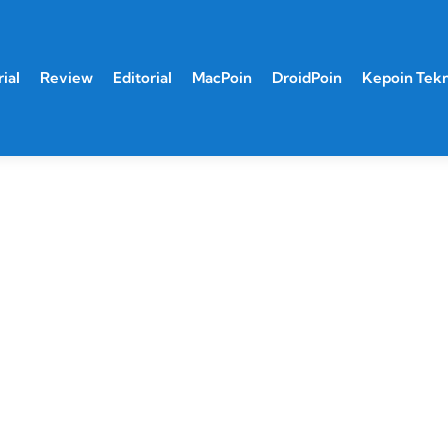
ial
Review
Editorial
MacPoin
DroidPoin
Kepoin Tek