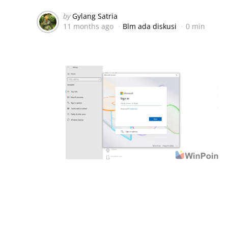
Posted
by
Gylang Satria
11 months ago
Blm ada diskusi
0 min
by