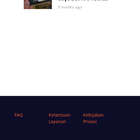
6 months ago
FAQ
Ketentuan
Kebijakan
Layanan
Privasi