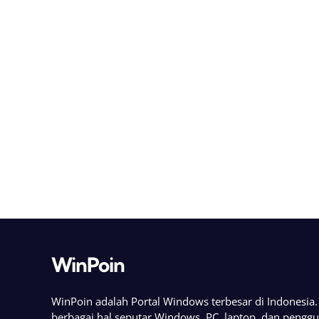
WinPoin
WinPoin adalah Portal Windows terbesar di Indonesi
berbagai hal seputar Windows, PC, laptop, dan pengg