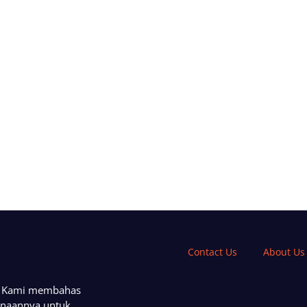
Contact Us
About Us
a. Kami membahas
unaannya untuk