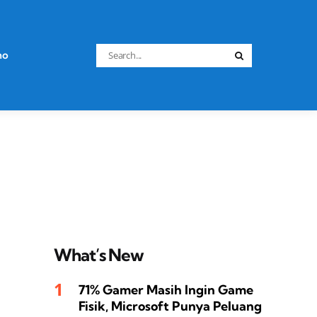
Search
no
Search
for:
What’s New
71% Gamer Masih Ingin Game
Fisik, Microsoft Punya Peluang