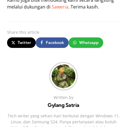
melalui dukungan di
Saweria
. Terima kasih.
Share
this article
Twitter
Facebook
Whatsapp
Written by
Gylang Satria
Tech writer yang sehari‑hari berkutat dengan Windows 11,
Linux, dan Samsung S24. Punya pertanyaan atau butuh