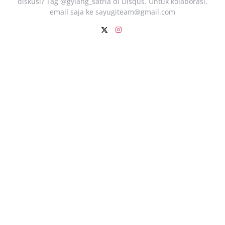
diskusi? Tag @gylang_satria di Disqus. Untuk kolaborasi,
email saja ke
sayugiteam@gmail.com