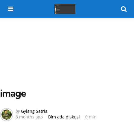
Menu
Searc
image
Posted
by
Gylang Satria
8 months ago
Blm ada diskusi
0 min
by