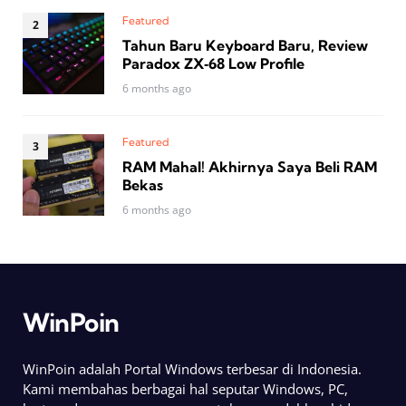
Featured
Tahun Baru Keyboard Baru, Review
Paradox ZX‑68 Low Profile
6 months ago
Featured
RAM Mahal! Akhirnya Saya Beli RAM
Bekas
6 months ago
WinPoin
WinPoin adalah Portal Windows terbesar di Indonesia.
Kami membahas berbagai hal seputar Windows, PC,