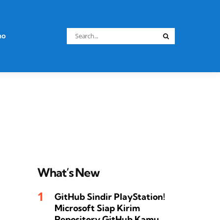
Search
no
Search
for:
What’s New
GitHub Sindir PlayStation!
Microsoft Siap Kirim
Repository GitHub Kamu