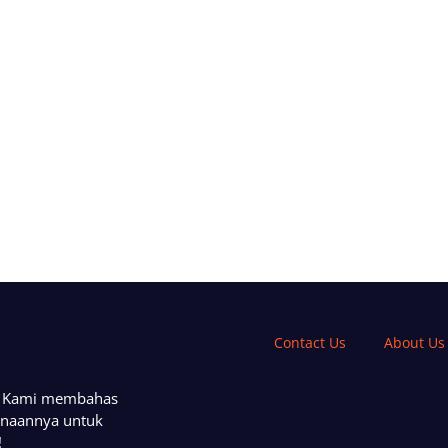
Contact Us
About Us
a. Kami membahas
unaannya untuk
!