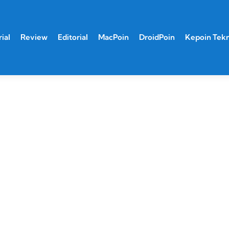
ial
Review
Editorial
MacPoin
DroidPoin
Kepoin Tek