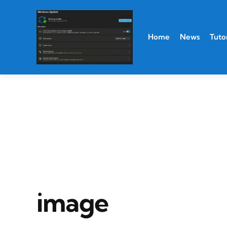
Home
News
Tutor
image