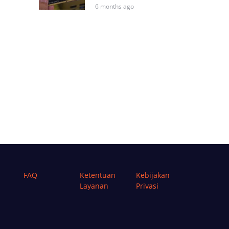
6 months ago
FAQ
Ketentuan
Kebijakan
Layanan
Privasi