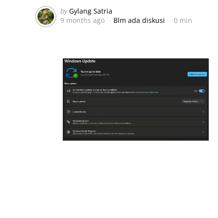
Posted
by
Gylang Satria
9 months ago
Blm ada diskusi
0 min
by