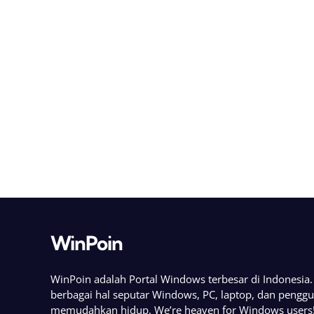
WinPoin
WinPoin adalah Portal Windows terbesar di Indonesi
berbagai hal seputar Windows, PC, laptop, dan pengg
memudahkan hidup. We’re heaven for Windows users