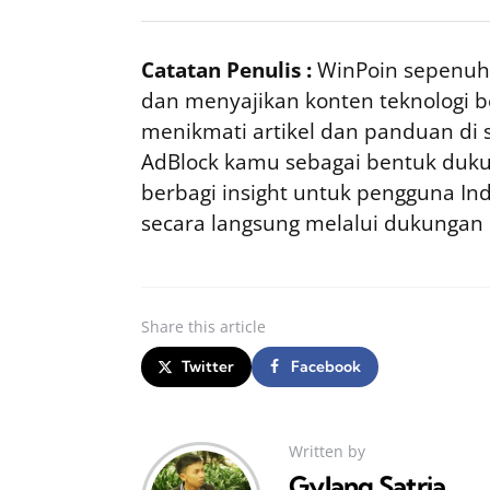
Catatan Penulis :
WinPoin sepenuhn
dan menyajikan konten teknologi be
menikmati artikel dan panduan di si
AdBlock kamu sebagai bentuk duku
berbagi insight untuk pengguna I
secara langsung melalui dukungan
Share
this article
Twitter
Facebook
Written by
Gylang Satria