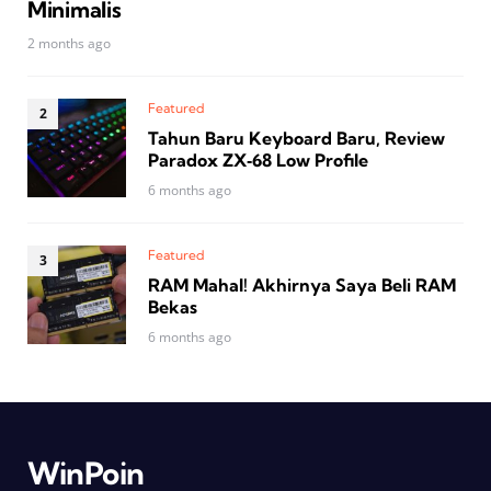
Minimalis
2 months ago
Featured
Tahun Baru Keyboard Baru, Review
Paradox ZX‑68 Low Profile
6 months ago
Featured
RAM Mahal! Akhirnya Saya Beli RAM
Bekas
6 months ago
WinPoin