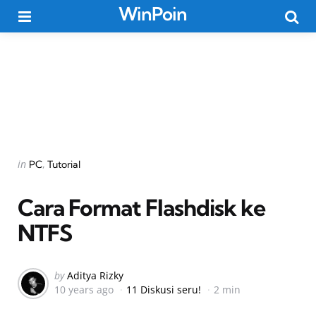
WinPoin
Menu
Searc
Categories
Posted
in
PC
Tutorial
in
Cara Format Flashdisk ke
NTFS
Posted
by
Aditya Rizky
10 years ago
11 Diskusi seru!
2 min
by