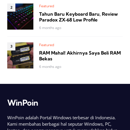
Featured
Tahun Baru Keyboard Baru, Review
Paradox ZX‑68 Low Profile
6 months ago
Featured
RAM Mahal! Akhirnya Saya Beli RAM
Bekas
6 months ago
WinPoin
WinPoin adalah Portal Windows terbesar di Indonesia.
Kami membahas berbagai hal seputar Windows, PC,