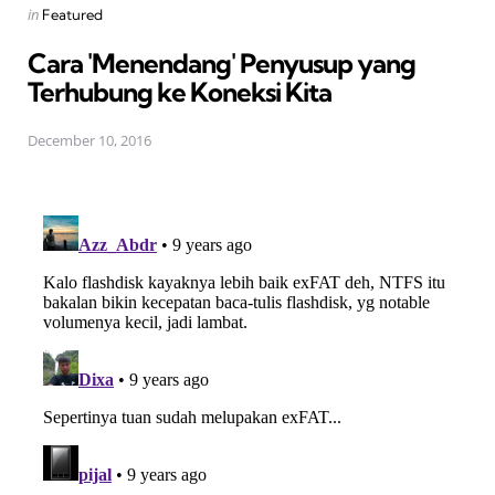
Posted
in
Featured
in
Cara 'Menendang' Penyusup yang
Terhubung ke Koneksi Kita
December 10, 2016