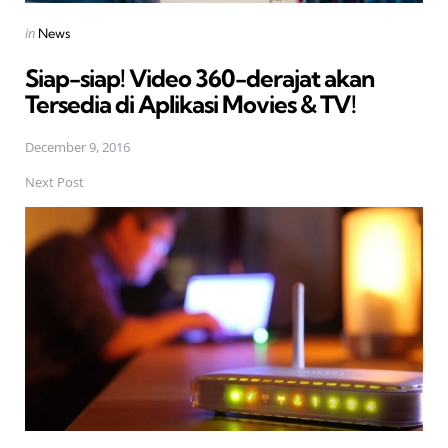
Posted
in
News
in
Siap-siap! Video 360-derajat akan
Tersedia di Aplikasi Movies & TV!
December 9, 2016
Next Post