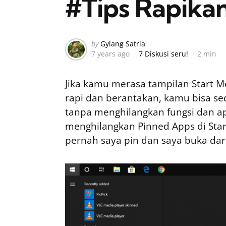
#Tips Rapika
Posted
by
Gylang Satria
7 years ago
7 Diskusi seru!
2 min
by
Jika kamu merasa tampilan Start 
rapi dan berantakan, kamu bisa 
tanpa menghilangkan fungsi dan ap
menghilangkan Pinned Apps di Star
pernah saya pin dan saya buka dari