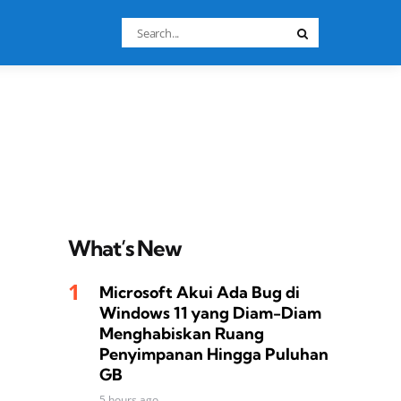
Search
Search
for:
What’s New
Microsoft Akui Ada Bug di
Windows 11 yang Diam-Diam
Menghabiskan Ruang
Penyimpanan Hingga Puluhan
GB
5 hours ago