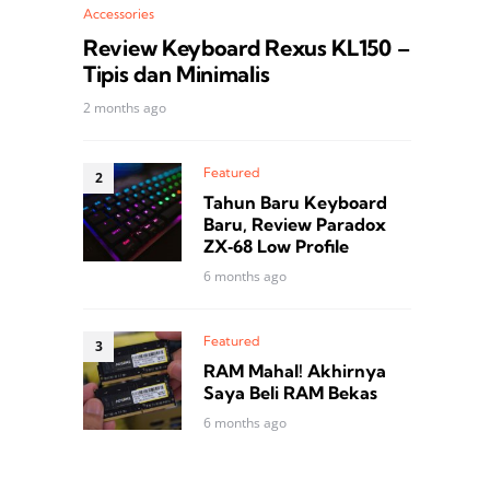
Accessories
Review Keyboard Rexus KL150 –
Tipis dan Minimalis
2 months ago
Featured
Tahun Baru Keyboard
Baru, Review Paradox
ZX‑68 Low Profile
6 months ago
Featured
RAM Mahal! Akhirnya
Saya Beli RAM Bekas
6 months ago