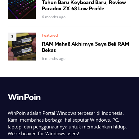
Tahun Baru Keyboard Baru, Review
Paradox ZX‑68 Low Profile
6 months ago
Featured
RAM Mahal! Akhirnya Saya Beli RAM
Bekas
6 months ago
WinPoin
WinPoin adalah Portal Windows terbesar di Indonesia.
Kami membahas berbagai hal seputar Windows, PC,
laptop, dan penggunaannya untuk memudahkan hidup.
We’re heaven for Windows users!