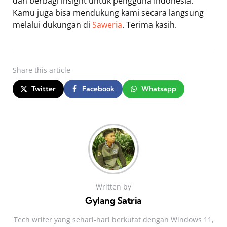
dan berbagi insight untuk pengguna Indonesia.
Kamu juga bisa mendukung kami secara langsung
melalui dukungan di
Saweria
. Terima kasih.
Share
this article
Twitter
Facebook
Whatsapp
Written by
Gylang Satria
Tech writer yang sehari‑hari berkutat dengan Windows 11,