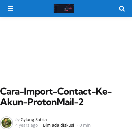
Menu
Searc
Cara-Import-Contact-Ke-
Akun-ProtonMail-2
Posted
by
Gylang Satria
4 years ago
Blm ada diskusi
0 min
by