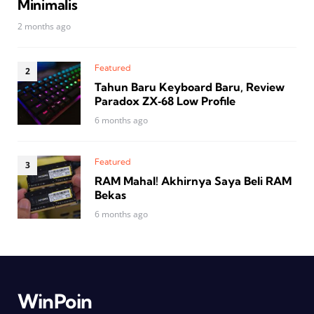
Minimalis
2 months ago
Featured
Tahun Baru Keyboard Baru, Review
Paradox ZX‑68 Low Profile
6 months ago
Featured
RAM Mahal! Akhirnya Saya Beli RAM
Bekas
6 months ago
WinPoin