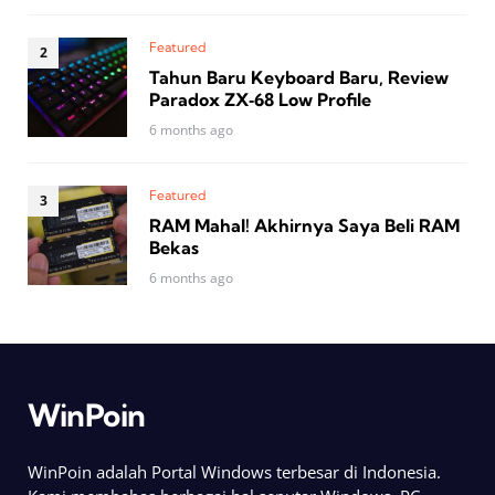
Featured
Tahun Baru Keyboard Baru, Review
Paradox ZX‑68 Low Profile
6 months ago
Featured
RAM Mahal! Akhirnya Saya Beli RAM
Bekas
6 months ago
WinPoin
WinPoin adalah Portal Windows terbesar di Indonesia.