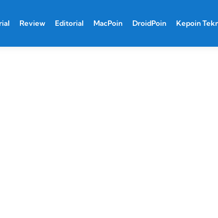
ial
Review
Editorial
MacPoin
DroidPoin
Kepoin Tek