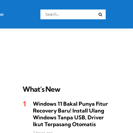
Search
no
Search
for:
What’s New
Windows 11 Bakal Punya Fitur
Recovery Baru! Install Ulang
Windows Tanpa USB, Driver
Ikut Terpasang Otomatis
3 hours ago