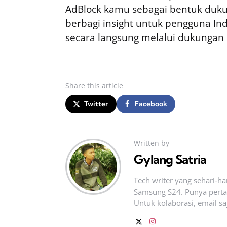
AdBlock kamu sebagai bentuk duku
berbagi insight untuk pengguna I
secara langsung melalui dukungan
Share
this article
Twitter
Facebook
Written by
Gylang Satria
Tech writer yang sehari‑h
Samsung S24. Punya pertan
Untuk kolaborasi, email sa