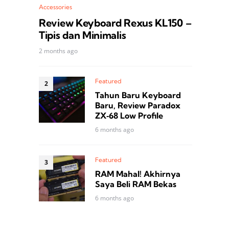
Accessories
Review Keyboard Rexus KL150 –
Tipis dan Minimalis
2 months ago
Featured
Tahun Baru Keyboard
Baru, Review Paradox
ZX‑68 Low Profile
6 months ago
Featured
RAM Mahal! Akhirnya
Saya Beli RAM Bekas
6 months ago