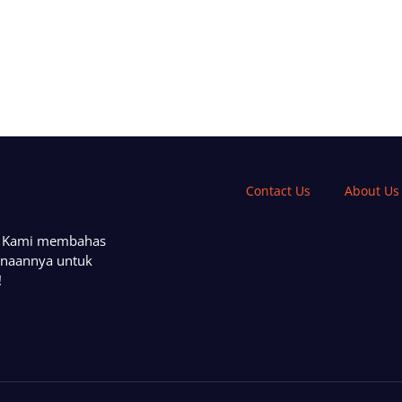
Contact Us
About Us
a. Kami membahas
unaannya untuk
!