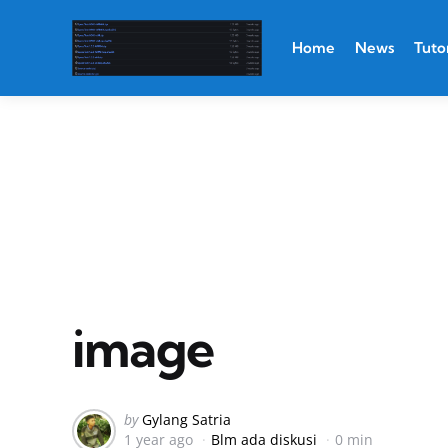
Home
News
Tutor
image
Posted
by
Gylang Satria
1 year ago
Blm ada diskusi
0 min
by