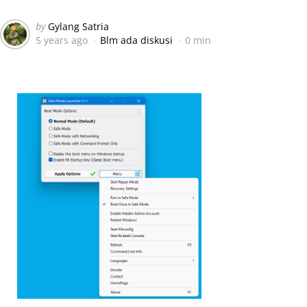
Posted
by
Gylang Satria
5 years ago
Blm ada diskusi
0 min
by