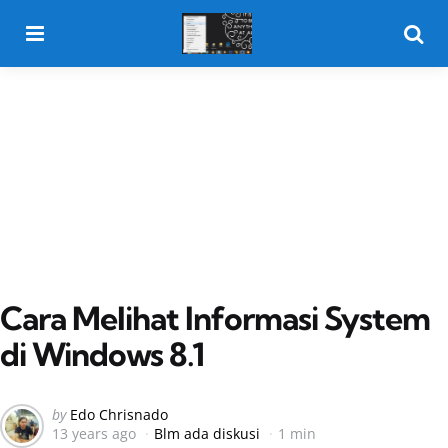
Menu
Searc
Cara Melihat Informasi System
di Windows 8.1
Posted
by
Edo Chrisnado
13 years ago
Blm ada diskusi
1 min
by