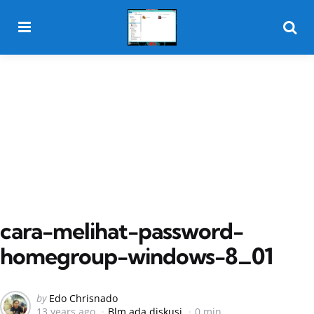
Menu
Searc
cara-melihat-password-
homegroup-windows-8_01
Posted
by
Edo Chrisnado
13 years ago
Blm ada diskusi
0 min
by