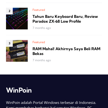
Featured
Tahun Baru Keyboard Baru, Review
Paradox ZX‑68 Low Profile
7 months ago
Featured
RAM Mahal! Akhirnya Saya Beli RAM
Bekas
7 months ago
WinPoin
WinPoin adalah Portal Windows terbesar di Indonesia.
Kami membahas berbagai hal seputar Windows, PC,