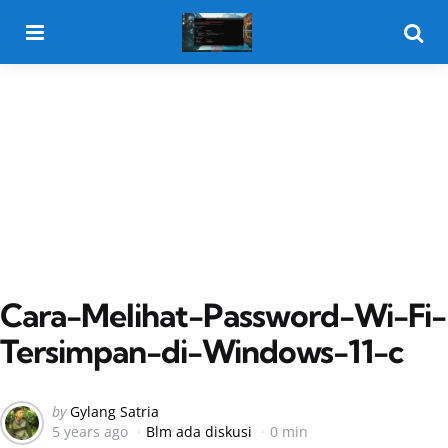
Menu
Searc
Cara-Melihat-Password-Wi-Fi-
Tersimpan-di-Windows-11-c
Posted
by
Gylang Satria
5 years ago
Blm ada diskusi
0 min
by