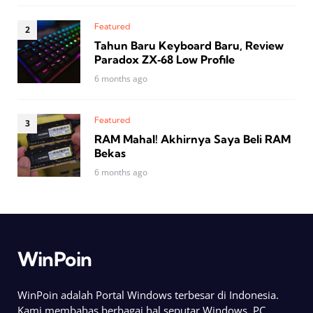
Featured
Tahun Baru Keyboard Baru, Review
Paradox ZX‑68 Low Profile
6 months ago
Featured
RAM Mahal! Akhirnya Saya Beli RAM
Bekas
6 months ago
WinPoin
WinPoin adalah Portal Windows terbesar di Indonesia.
Kami membahas berbagai hal seputar Windows, PC,