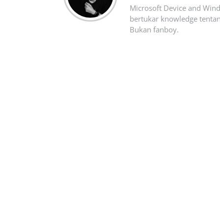
Microsoft Device and Wind
bertukar knowledge tentan
Bukan fanboy.