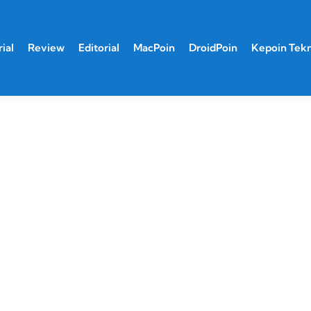
ial
Review
Editorial
MacPoin
DroidPoin
Kepoin Tek