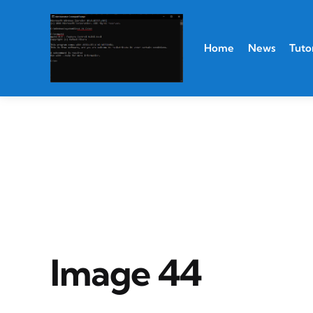
Home
News
Tutor
Image 44