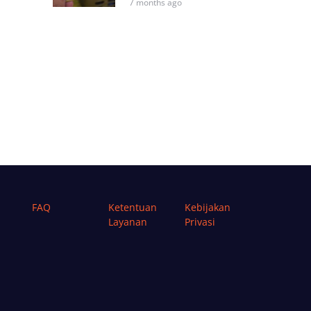
7 months ago
FAQ
Ketentuan
Kebijakan
Layanan
Privasi