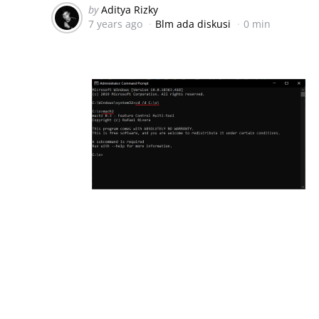
Posted
by
Aditya Rizky
7 years ago
Blm ada diskusi
0 min
by