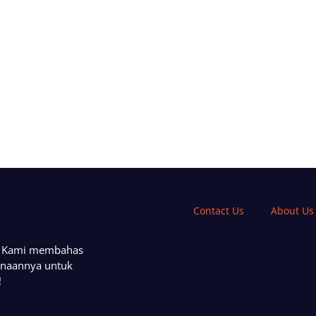
Contact Us
About Us
a. Kami membahas
unaannya untuk
!