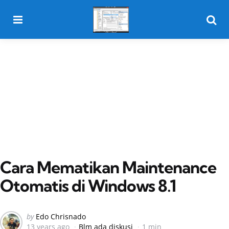
Menu
Searc
Cara Mematikan Maintenance
Otomatis di Windows 8.1
Posted
by
Edo Chrisnado
13 years ago
Blm ada diskusi
1 min
by