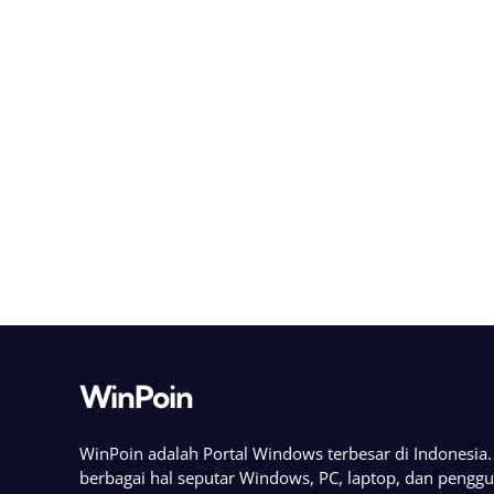
WinPoin
WinPoin adalah Portal Windows terbesar di Indonesi
berbagai hal seputar Windows, PC, laptop, dan pengg