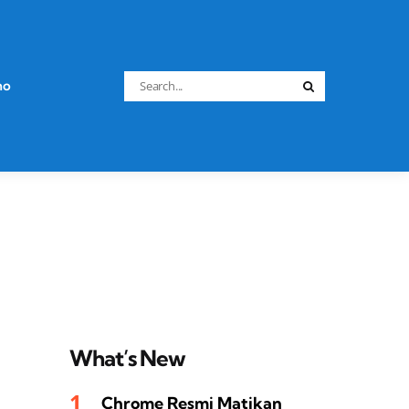
Search
no
Search
for:
What’s New
Chrome Resmi Matikan