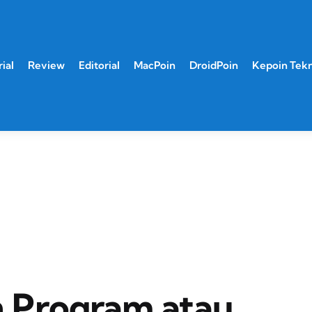
ial
Review
Editorial
MacPoin
DroidPoin
Kepoin Tek
 Program atau