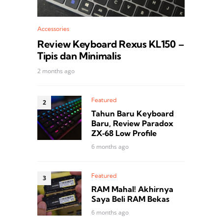
Accessories
Review Keyboard Rexus KL150 –
Tipis dan Minimalis
2 months ago
Featured
Tahun Baru Keyboard
Baru, Review Paradox
ZX‑68 Low Profile
6 months ago
Featured
RAM Mahal! Akhirnya
Saya Beli RAM Bekas
6 months ago