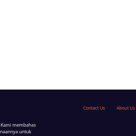
Contact Us
About Us
a. Kami membahas
unaannya untuk