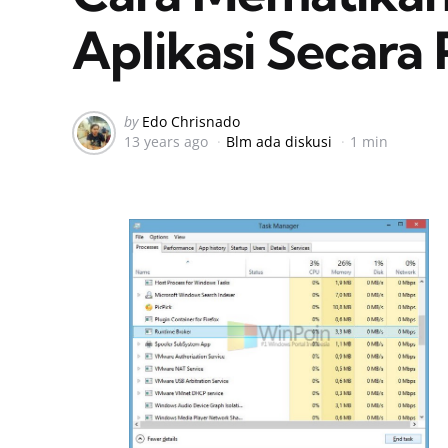
Aplikasi Secara
Posted
by
Edo Chrisnado
13 years ago
Blm ada diskusi
1 min
by