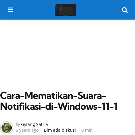
Menu
Searc
Cara-Mematikan-Suara-
Notifikasi-di-Windows-11-1
Posted
by
Gylang Satria
5 years ago
Blm ada diskusi
0 min
by