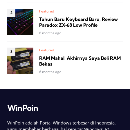
Featured
Tahun Baru Keyboard Baru, Review
Paradox ZX‑68 Low Profile
6 months ago
Featured
RAM Mahal! Akhirnya Saya Beli RAM
Bekas
6 months ago
WinPoin
WinPoin adalah Portal Windows terbesar di Indonesia.
Kami membahas berbagai hal seputar Windows, PC,