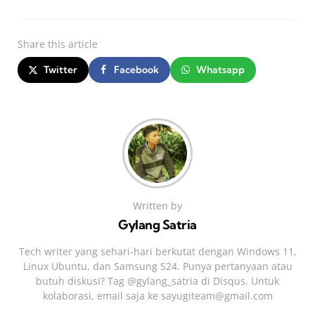
Share
this article
Twitter
Facebook
Whatsapp
Written by
Gylang Satria
Tech writer yang sehari‑hari berkutat dengan Windows 11,
Linux Ubuntu, dan Samsung S24. Punya pertanyaan atau
butuh diskusi? Tag @gylang_satria di Disqus. Untuk
kolaborasi, email saja ke
sayugiteam@gmail.com