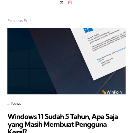
Previous Post
Post
navigation
Posted
in
News
in
Windows 11 Sudah 5 Tahun, Apa Saja
yang Masih Membuat Pengguna
Kesal?