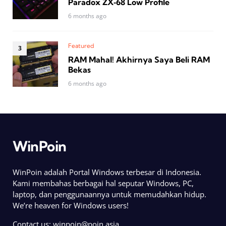
Paradox ZX‑68 Low Profile
6 months ago
Featured
RAM Mahal! Akhirnya Saya Beli RAM
Bekas
6 months ago
WinPoin
WinPoin adalah Portal Windows terbesar di Indonesia.
Kami membahas berbagai hal seputar Windows, PC,
laptop, dan penggunaannya untuk memudahkan hidup.
We’re heaven for Windows users!
Contact us:
winpoin@poin.asia