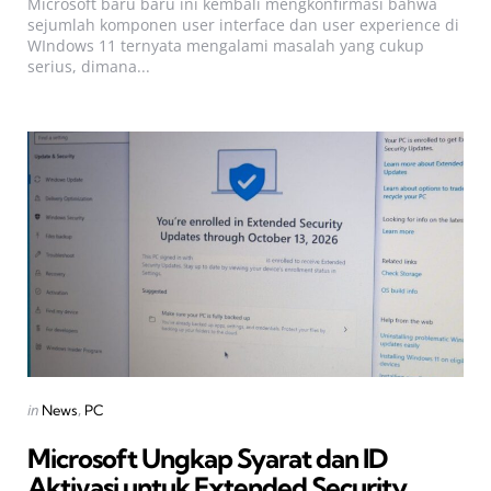
Microsoft baru baru ini kembali mengkonfirmasi bahwa
sejumlah komponen user interface dan user experience di
WIndows 11 ternyata mengalami masalah yang cukup
serius, dimana...
Categories
Posted
in
News
PC
in
Microsoft Ungkap Syarat dan ID
Aktivasi untuk Extended Security