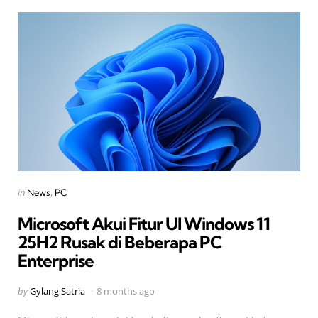
Categories
Posted
in
News
PC
in
Microsoft Akui Fitur UI Windows 11
25H2 Rusak di Beberapa PC
Enterprise
Posted
by
Gylang Satria
8 months ago
by