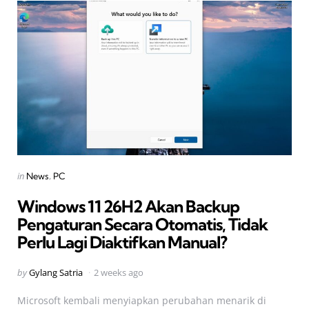
Categories
Posted
in
News
PC
in
Windows 11 26H2 Akan Backup
Pengaturan Secara Otomatis, Tidak
Perlu Lagi Diaktifkan Manual?
Posted
by
Gylang Satria
2 weeks ago
by
Microsoft kembali menyiapkan perubahan menarik di