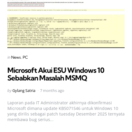
Categories
Posted
in
News
PC
in
Microsoft Akui ESU Windows 10
Sebabkan Masalah MSMQ
Posted
by
Gylang Satria
7 months ago
by
Laporan pada IT Administrator akhirnya dikonfirmasi
Microsoft dimana update KB5071546 untuk Windows 10
yang dirilis sebagai patch tuesday Desember 2025 ternyata
membawa bug serius...