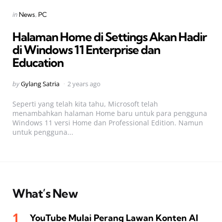
Categories
Posted
in
News
PC
in
Halaman Home di Settings Akan Hadir
di Windows 11 Enterprise dan
Education
Posted
by
Gylang Satria
2 years ago
by
Seperti yang telah kita tahu, Microsoft telah
menambahkan halaman Home baru untuk para pengguna
Windows 11 versi Home dan Professional Edition. Namun
untuk pengguna...
What’s New
YouTube Mulai Perang Lawan Konten AI