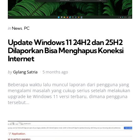
Categories
Posted
in
News
PC
in
Update Windows 11 24H2 dan 25H2
Dilaporkan Bisa Menghapus Koneksi
Internet
Posted
by
Gylang Satria
5 months ago
by
Beberapa waktu lalu muncul laporan dari pengguna yang
mengalami masalah yang cukup serius setelah melakukan
upgrade ke Windows 11 versi terbaru, dimana pengguna
tersebut...