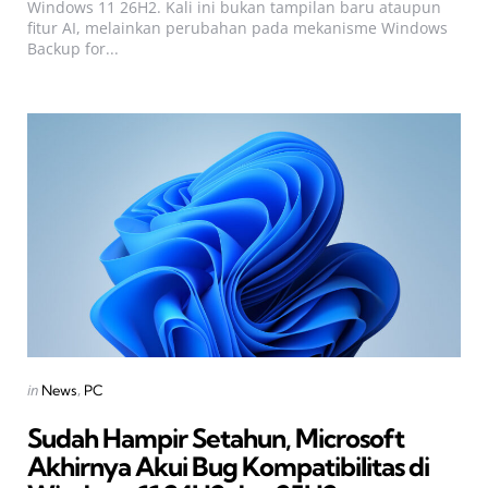
Windows 11 26H2. Kali ini bukan tampilan baru ataupun
fitur AI, melainkan perubahan pada mekanisme Windows
Backup for...
Categories
Posted
in
News
PC
in
Sudah Hampir Setahun, Microsoft
Akhirnya Akui Bug Kompatibilitas di