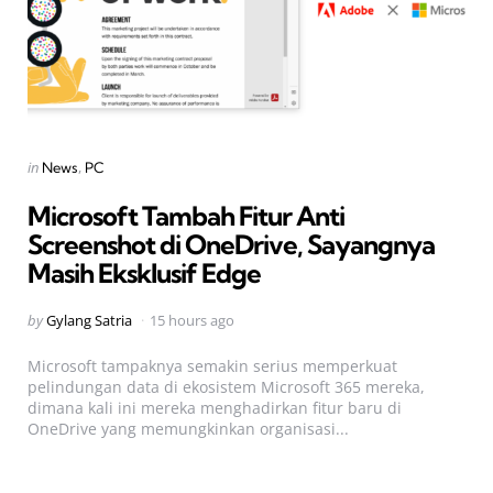
Categories
Posted
in
News
PC
in
Microsoft Tambah Fitur Anti
Screenshot di OneDrive, Sayangnya
Masih Eksklusif Edge
Posted
by
Gylang Satria
15 hours ago
by
Microsoft tampaknya semakin serius memperkuat
pelindungan data di ekosistem Microsoft 365 mereka,
dimana kali ini mereka menghadirkan fitur baru di
OneDrive yang memungkinkan organisasi...