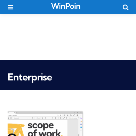
WinPoin
Menu
Searc
Enterprise