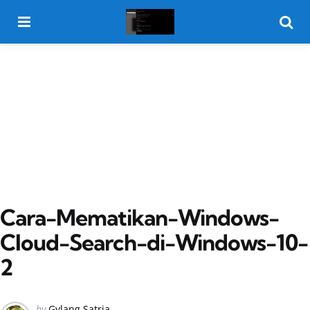
Menu
Searc
Cara-Mematikan-Windows-
Cloud-Search-di-Windows-10-
2
Posted
by
Gylang Satria