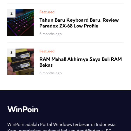
Featured
Tahun Baru Keyboard Baru, Review
Paradox ZX‑68 Low Profile
6 months ago
Featured
RAM Mahal! Akhirnya Saya Beli RAM
Bekas
6 months ago
WinPoin
WinPoin adalah Portal Windows terbesar di Indonesia.
Kami membahas berbagai hal seputar Windows, PC,