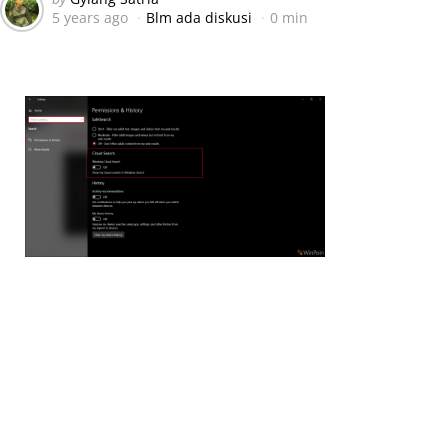
5 years ago
Blm ada diskusi
0 min
by