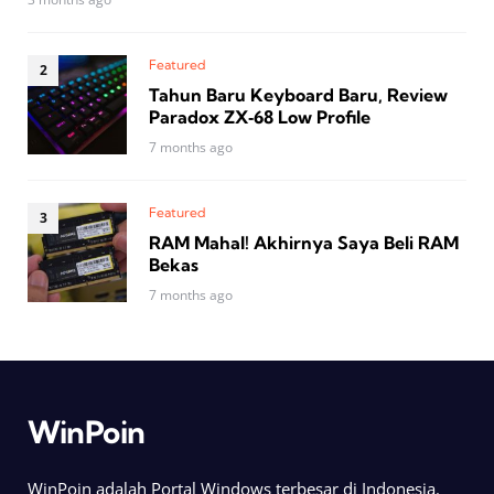
Featured
Tahun Baru Keyboard Baru, Review
Paradox ZX‑68 Low Profile
7 months ago
Featured
RAM Mahal! Akhirnya Saya Beli RAM
Bekas
7 months ago
WinPoin
WinPoin adalah Portal Windows terbesar di Indonesia.