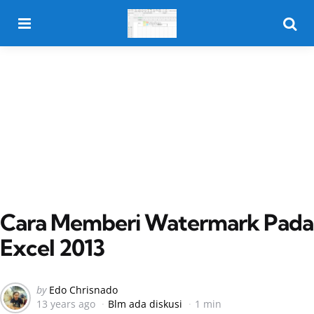
Menu
Searc
Cara Memberi Watermark Pada
Excel 2013
Posted
by
Edo Chrisnado
13 years ago
Blm ada diskusi
1 min
by