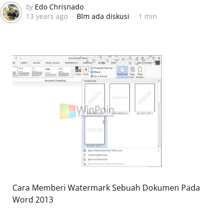
Posted
by
Edo Chrisnado
13 years ago
Blm ada diskusi
1 min
by
Cara Memberi Watermark Sebuah Dokumen Pada
Word 2013