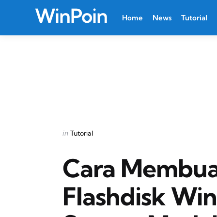
WinPoin
Home
News
Tutorial
Categories
Posted
in
Tutorial
in
Cara Membua
Flashdisk Wi