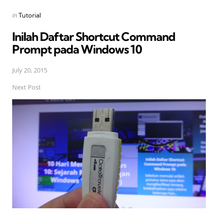
Posted
in
Tutorial
in
Inilah Daftar Shortcut Command
Prompt pada Windows 10
July 20, 2015
Next Post