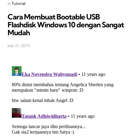
Posted
in
Tutorial
in
Cara Membuat Bootable USB
Flashdisk Windows 10 dengan Sangat
Mudah
July 21, 2015