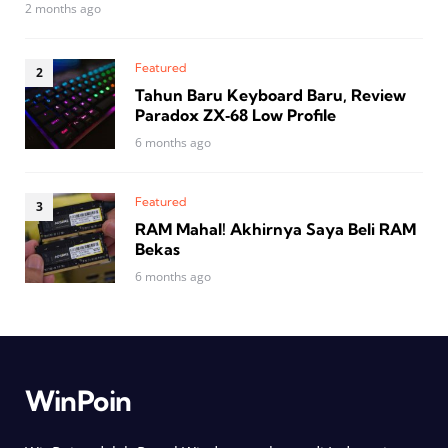
2 months ago
Featured
Tahun Baru Keyboard Baru, Review
Paradox ZX‑68 Low Profile
6 months ago
Featured
RAM Mahal! Akhirnya Saya Beli RAM
Bekas
6 months ago
WinPoin