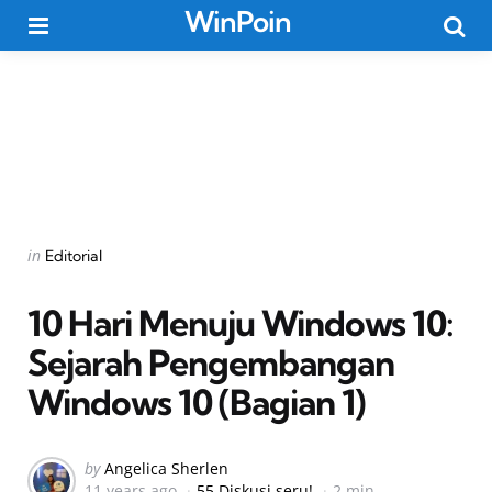
WinPoin
Menu
Searc
Categories
Posted
in
Editorial
in
10 Hari Menuju Windows 10:
Sejarah Pengembangan
Windows 10 (Bagian 1)
Posted
by
Angelica Sherlen
11 years ago
55 Diskusi seru!
2 min
by