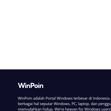
WinPoin
WinPoin adalah Portal Windows terbesar di Indonesi
berbagai hal seputar Windows, PC, laptop, dan pengg
memudahkan hidup. We’re heaven for Windows users