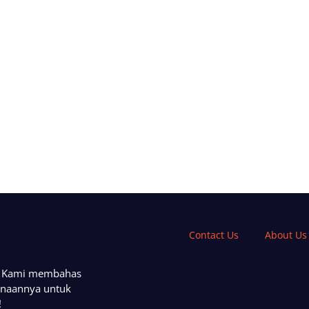
Contact Us
About Us
a. Kami membahas
unaannya untuk
!