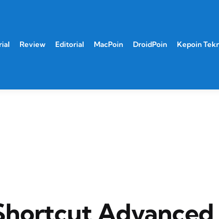
ial
Review
Editorial
MacPoin
DroidPoin
Kepoin Tek
Shortcut Advanced