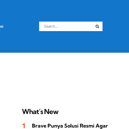
Search
no
Search
for:
What’s New
Brave Punya Solusi Resmi Agar