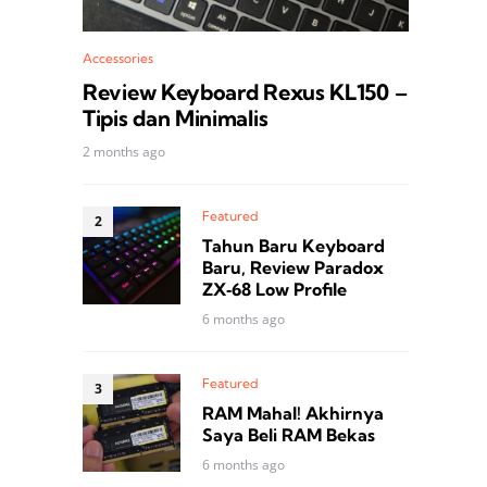
Accessories
Review Keyboard Rexus KL150 –
Tipis dan Minimalis
2 months ago
Featured
Tahun Baru Keyboard
Baru, Review Paradox
ZX‑68 Low Profile
6 months ago
Featured
RAM Mahal! Akhirnya
Saya Beli RAM Bekas
6 months ago