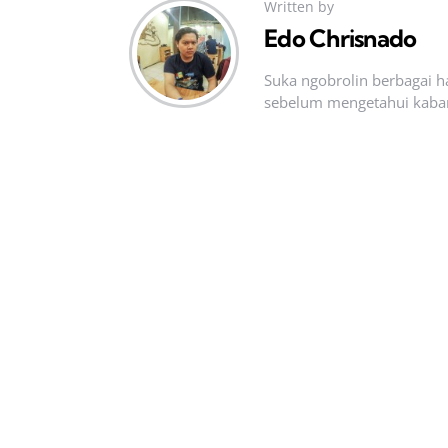
Written by
Edo Chrisnado
Suka ngobrolin berbagai ha
sebelum mengetahui kabar t