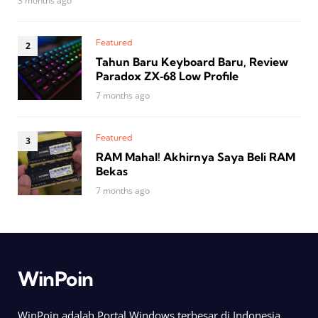
3 months ago
Featured
Tahun Baru Keyboard Baru, Review
Paradox ZX‑68 Low Profile
7 months ago
Featured
RAM Mahal! Akhirnya Saya Beli RAM
Bekas
7 months ago
WinPoin
WinPoin adalah Portal Windows terbesar di Indonesia.