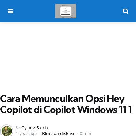
Menu
Searc
Cara Memunculkan Opsi Hey
Copilot di Copilot Windows 11 1
Posted
by
Gylang Satria
1 year ago
Blm ada diskusi
0 min
by