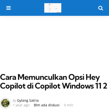
Menu
Searc
Cara Memunculkan Opsi Hey
Copilot di Copilot Windows 11 2
Posted
by
Gylang Satria
1 year ago
Blm ada diskusi
0 min
by