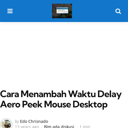
Menu
Searc
Cara Menambah Waktu Delay
Aero Peek Mouse Desktop
Posted
by
Edo Chrisnado
13 years ago
Blm ada diskusi
1 min
by