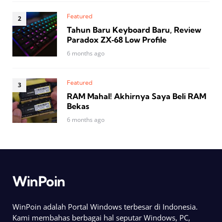
Featured
Tahun Baru Keyboard Baru, Review
Paradox ZX‑68 Low Profile
6 months ago
Featured
RAM Mahal! Akhirnya Saya Beli RAM
Bekas
6 months ago
WinPoin
WinPoin adalah Portal Windows terbesar di Indonesia.
Kami membahas berbagai hal seputar Windows, PC,