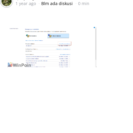
1 year ago
Blm ada diskusi
0 min
by