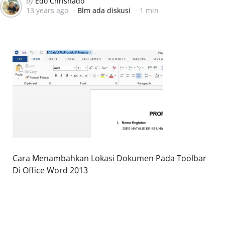
Posted
by
Edo Chrisnado
13 years ago
Blm ada diskusi
1 min
by
Cara Menambahkan Lokasi Dokumen Pada Toolbar
Di Office Word 2013