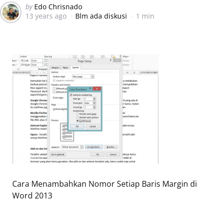
Posted
by
Edo Chrisnado
13 years ago
Blm ada diskusi
1 min
by
Cara Menambahkan Nomor Setiap Baris Margin di
Word 2013