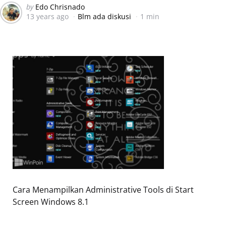
Posted
by
Edo Chrisnado
13 years ago
Blm ada diskusi
1 min
by
Cara Menampilkan Administrative Tools di Start
Screen Windows 8.1