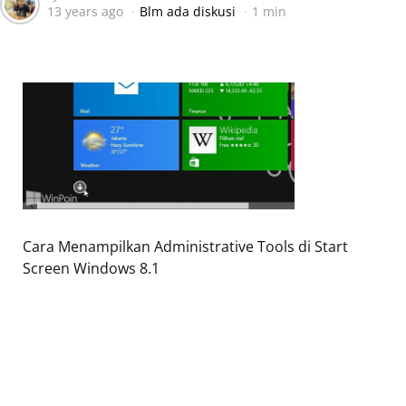
13 years ago
Blm ada diskusi
1 min
by
Cara Menampilkan Administrative Tools di Start
Screen Windows 8.1