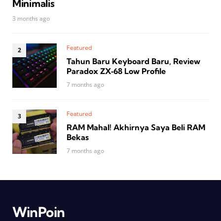
Minimalis
3 months ago
Featured
Tahun Baru Keyboard Baru, Review
Paradox ZX‑68 Low Profile
7 months ago
Featured
RAM Mahal! Akhirnya Saya Beli RAM
Bekas
7 months ago
WinPoin