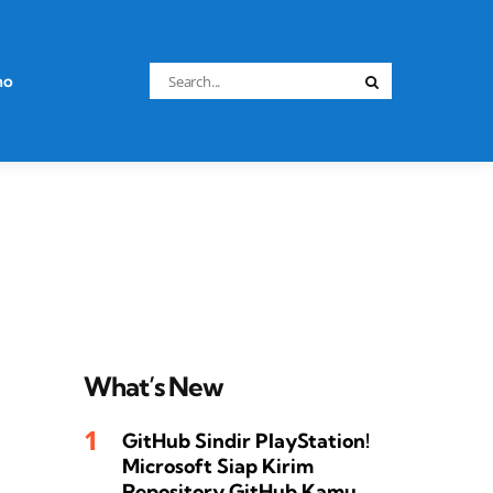
Search
no
Search
for:
What’s New
GitHub Sindir PlayStation!
Microsoft Siap Kirim
Repository GitHub Kamu