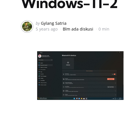
Windows-11-2
Posted
by
Gylang Satria
5 years ago
Blm ada diskusi
0 min
by