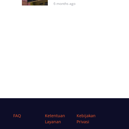
6 months ago
FAQ
Ketentuan
Kebijakan
Layanan
Privasi