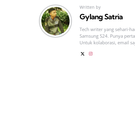
Written by
Gylang Satria
Tech writer yang sehari‑h
Samsung S24. Punya pertan
Untuk kolaborasi, email sa