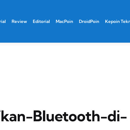
ial
Review
Editorial
MacPoin
DroidPoin
Kepoin Tek
kan-Bluetooth-di-